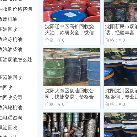
油收购价格咨询
收废机油
沈阳辽中区高价回收烧
沈阳新民市废
压油回收
火油，款项安全，微信
话，经验丰富
转账
理
收冷冻机油
价格：¥ 0
价格：¥ 0
收汽油柴油
压油废油怎么处
压器油回收
油回收
沈阳大东区废油回收公
沈阳沈河区废
司，快捷交易，价格合
格咨询，专业
油回收公司
理
信合
价格：¥ 0
价格：¥ 0
收汽轮机油
油电话咨询
煤油回收