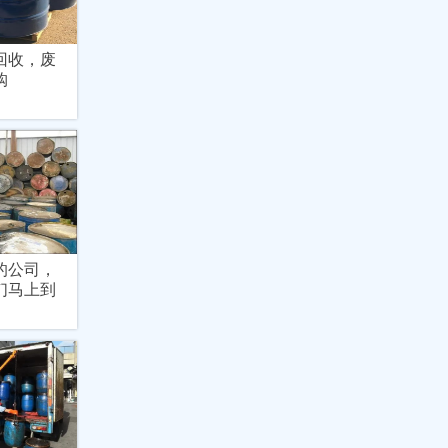
回收，废
购
的公司，
们马上到