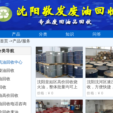
产品
分类
知识
问答
首页
->产品/服务
分类导航
机油回收中心
柴油回收
油回收
沈阳皇姑区高价回收烧
沈阳沈河区液
火油，整体批量均可上
收，方便快捷
回收
门高
户
价格：¥ 0
价格：¥ 0
油高价回收
油回收电话咨询
价回收废油