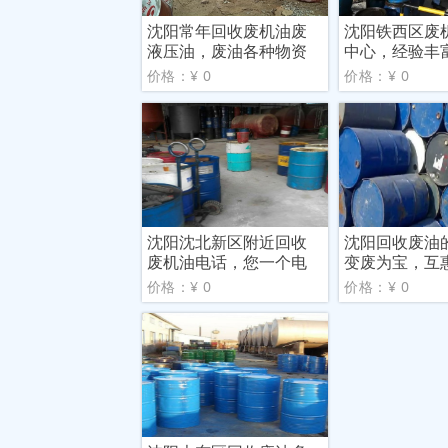
沈阳常年回收废机油废
沈阳铁西区废
液压油，废油各种物资
中心，经验丰
收购
合理
价格：¥ 0
价格：¥ 0
沈阳沈北新区附近回收
沈阳回收废油
废机油电话，您一个电
变废为宝，互
话我
价格：¥ 0
价格：¥ 0